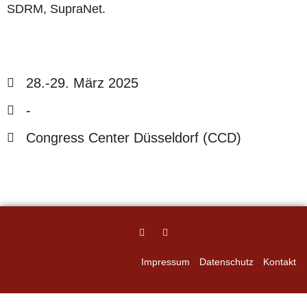
SDRM, SupraNet.
28.-29. März 2025
-
Congress Center Düsseldorf (CCD)
Grafik / Webdesign / Konzeption:
vismind
Copyright © 2026 • Wilkins Medical GmbH & Co. KG • All rights reserved.
Impressum
Datenschutz
Kontakt